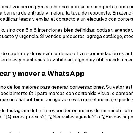
omatización en pymes chilenas porque se comporta como una e
 barrera de entrada y mejora la tasa de respuesta. En atenció
alificar leads y enviar el contacto a un ejecutivo con context
 sino con 5 o 6 intenciones bien definidas: cotizar, agendar
uesto y urgencia. Si vendes productos, agrega catálogo, sto
de captura y derivación ordenado. La recomendación es acti
erdidas y mantienes trazabilidad, algo muy útil cuando un eq
ficar y mover a WhatsApp
 uno de los mejores para generar conversaciones. Su valor est
e especialmente útil para marcas con contenido visual o cam
 que un chatbot bien configurado evita que el mensaje quede 
o de Instagram debería responder en menos de un minuto, ofr
 "¿Quieres precios?", "¿Necesitas agenda?" o "¿Buscas soport