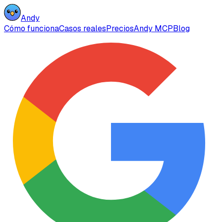
Andy
Cómo funciona
Casos reales
Precios
Andy MCP
Blog