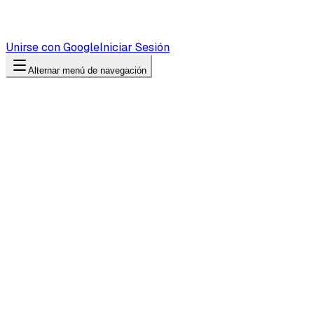
Unirse con Google
Iniciar Sesión
Alternar menú de navegación
Chatbot IA para WhatsApp Business
Despliega un agente IA en WhatsApp Business en minutos. R
Empieza prueba gratis
Live en WhatsApp en menos de 30 m
Por qué WhatsApp para soporte?
Los números
2+ mil millones
de usuarios activos mensuales
175 millones
de personas escriben a una empresa en
98%
de open rate (vs. 20% en email)
80%
de mensajes leídos en menos de 5 minutos