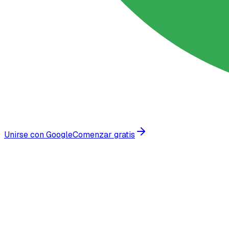
Unirse con Google
Comenzar gratis
Confiado por empresas en crecimiento en todo el mundo
Datos de la Industria education