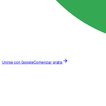
Unirse con Google
Comenzar gratis
Confiado por empresas en crecimiento en todo el mundo
Datos de la Industria enterprise