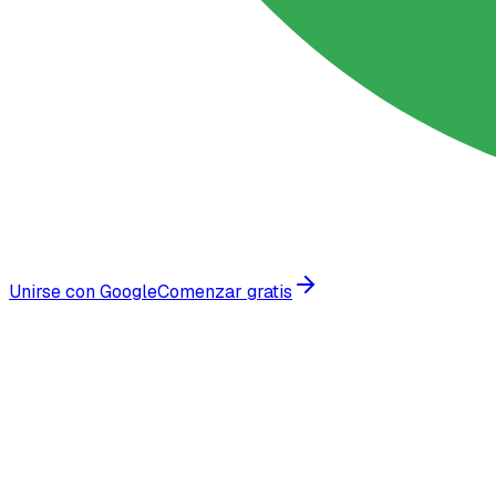
Unirse con Google
Comenzar gratis
Confiado por empresas en crecimiento en todo el mundo
Datos de la Industria enterprise