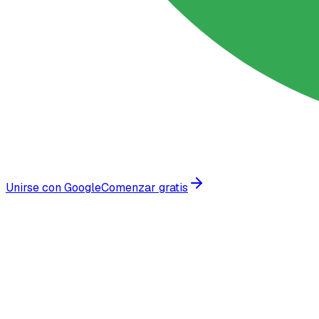
Unirse con Google
Comenzar gratis
Confiado por empresas en crecimiento en todo el mundo
Más que un chatbot:
la manera inteli