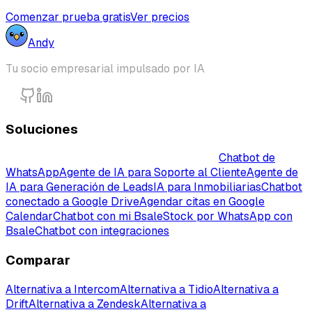
Comenzar prueba gratis
Ver precios
Andy
Tu socio empresarial impulsado por IA
Soluciones
Chatbot inteligente con IA para empresas
Chatbot de
WhatsApp
Agente de IA para Soporte al Cliente
Agente de
IA para Generación de Leads
IA para Inmobiliarias
Chatbot
conectado a Google Drive
Agendar citas en Google
Calendar
Chatbot con mi Bsale
Stock por WhatsApp con
Bsale
Chatbot con integraciones
Comparar
Alternativa a Intercom
Alternativa a Tidio
Alternativa a
Drift
Alternativa a Zendesk
Alternativa a