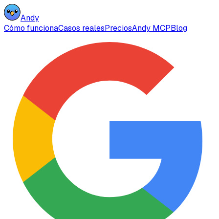
Andy
Cómo funciona
Casos reales
Precios
Andy MCP
Blog