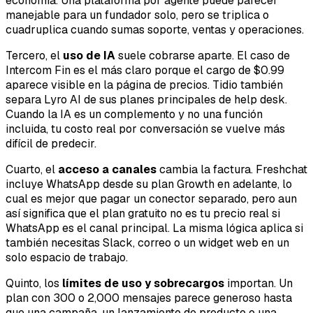
economía. Una plataforma por agente puede parecer
manejable para un fundador solo, pero se triplica o
cuadruplica cuando sumas soporte, ventas y operaciones.
Tercero, el
uso de IA
suele cobrarse aparte. El caso de
Intercom Fin es el más claro porque el cargo de $0.99
aparece visible en la página de precios. Tidio también
separa Lyro AI de sus planes principales de help desk.
Cuando la IA es un complemento y no una función
incluida, tu costo real por conversación se vuelve más
difícil de predecir.
Cuarto, el
acceso a canales
cambia la factura. Freshchat
incluye WhatsApp desde su plan Growth en adelante, lo
cual es mejor que pagar un conector separado, pero aun
así significa que el plan gratuito no es tu precio real si
WhatsApp es el canal principal. La misma lógica aplica si
también necesitas Slack, correo o un widget web en un
solo espacio de trabajo.
Quinto, los
límites de uso y sobrecargos
importan. Un
plan con 300 o 2,000 mensajes parece generoso hasta
que una campaña, un lanzamiento de producto o una