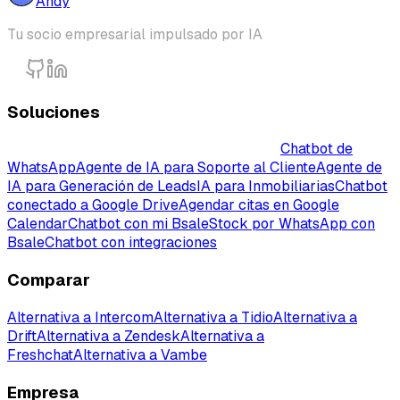
Andy
Tu socio empresarial impulsado por IA
Soluciones
Chatbot inteligente con IA para empresas
Chatbot de
WhatsApp
Agente de IA para Soporte al Cliente
Agente de
IA para Generación de Leads
IA para Inmobiliarias
Chatbot
conectado a Google Drive
Agendar citas en Google
Calendar
Chatbot con mi Bsale
Stock por WhatsApp con
Bsale
Chatbot con integraciones
Comparar
Alternativa a Intercom
Alternativa a Tidio
Alternativa a
Drift
Alternativa a Zendesk
Alternativa a
Freshchat
Alternativa a Vambe
Empresa